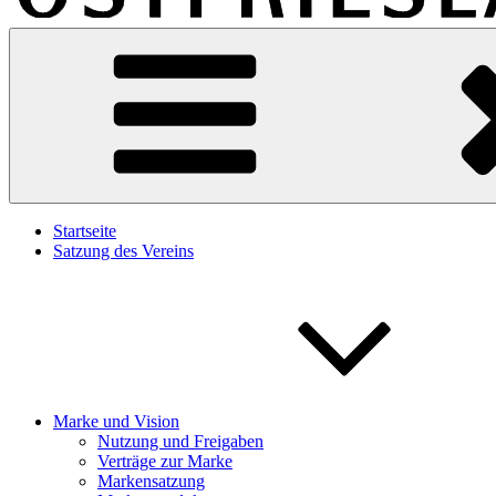
Marke-Ostfriesland
Eine weitere WordPress-Website
Startseite
Satzung des Vereins
Marke und Vision
Nutzung und Freigaben
Verträge zur Marke
Markensatzung