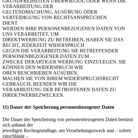
GRUNDFREIHEITEN ÜBERWIEGEN, ODER WENN DIE
VERARBEITUNG DER
GELTENDMACHUNG, AUSÜBUNG ODER
VERTEIDIGUNG VON RECHTSANSPRÜCHEN
DIENT.
WERDEN IHRE PERSONENBEZOGENEN DATEN VON
UNS VERARBEITET, UM
DIREKTWERBUNG ZU BETREIBEN, HABEN SIE DAS
RECHT, JEDERZEIT WIDERSPRUCH
GEGEN DIE VERARBEITUNG SIE BETREFFENDER
PERSONENBEZOGENER DATEN ZUM
ZWECKE DERARTIGER WERBUNG EINZULEGEN. SIE
KÖNNEN DEN WIDERSPRUCH WIE
OBEN BESCHRIEBEN AUSÜBEN.
MACHEN SIE VON IHREM WIDERSPRUCHSRECHT
GEBRAUCH, BEENDEN WIR DIE
VERARBEITUNG DER BETROFFENEN DATEN ZU
DIREKTWERBEZWECKEN.
11) Dauer der Speicherung personenbezogener Daten
Die Dauer der Speicherung von personenbezogenen Daten bemisst
sich anhand der
jeweiligen Rechtsgrundlage, am Verarbeitungszweck und – sofern
einschlägig –