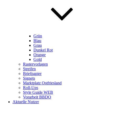
Grün
Blau
Grau
Dunkel Rot
Orange
Gold
Rastervorlagen
Streifen
Briefpapier
Signets
Marktplatz Ostfriesland
Roll-Ups
Style Guide WEB
Vorarbeit BBDO
Aktuelle Nutzer