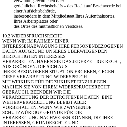
verwaltungsrechtlichen oder
gerichtlichen Rechtsbehelfs – das Recht auf Beschwerde bei
einer Aufsichtsbehörde,
insbesondere in dem Mitgliedstaat Ihres Aufenthaltsortes,
Ihres Arbeitsplatzes oder
des Ortes des mutmaßlichen Verstoßes.
10.2 WIDERSPRUCHSRECHT
WENN WIR IM RAHMEN EINER
INTERESSENABWÄGUNG IHRE PERSONENBEZOGENEN
DATEN AUFGRUND UNSERES ÜBERWIEGENDEN
BERECHTIGTEN INTERESSES
VERARBEITEN, HABEN SIE DAS JEDERZEITIGE RECHT,
AUS GRÜNDEN, DIE SICH AUS
IHRER BESONDEREN SITUATION ERGEBEN, GEGEN
DIESE VERARBEITUNG WIDERSPRUCH
MIT WIRKUNG FÜR DIE ZUKUNFT EINZULEGEN.
MACHEN SIE VON IHREM WIDERSPRUCHSRECHT
GEBRAUCH, BEENDEN WIR DIE
VERARBEITUNG DER BETROFFENEN DATEN. EINE
WEITERVERARBEITUNG BLEIBT ABER
VORBEHALTEN, WENN WIR ZWINGENDE
SCHUTZWÜRDIGE GRÜNDE FÜR DIE
VERARBEITUNG NACHWEISEN KÖNNEN, DIE IHRE
INTERESSEN, GRUNDRECHTE UND