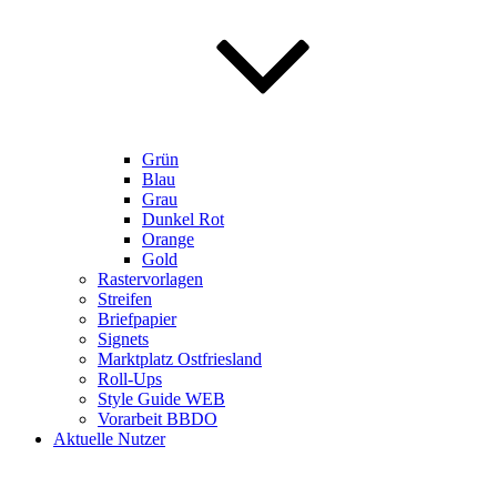
Grün
Blau
Grau
Dunkel Rot
Orange
Gold
Rastervorlagen
Streifen
Briefpapier
Signets
Marktplatz Ostfriesland
Roll-Ups
Style Guide WEB
Vorarbeit BBDO
Aktuelle Nutzer