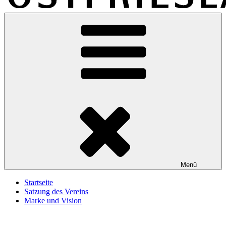
Marke-Ostfriesland
Eine weitere WordPress-Website
Menü
Startseite
Satzung des Vereins
Marke und Vision