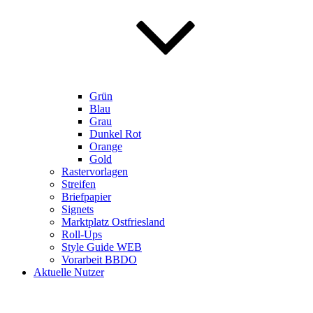
Grün
Blau
Grau
Dunkel Rot
Orange
Gold
Rastervorlagen
Streifen
Briefpapier
Signets
Marktplatz Ostfriesland
Roll-Ups
Style Guide WEB
Vorarbeit BBDO
Aktuelle Nutzer