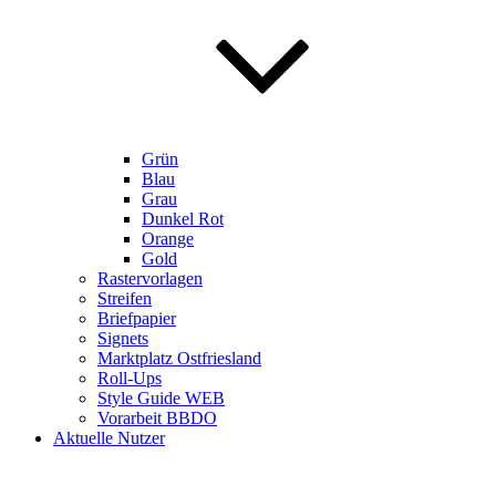
Grün
Blau
Grau
Dunkel Rot
Orange
Gold
Rastervorlagen
Streifen
Briefpapier
Signets
Marktplatz Ostfriesland
Roll-Ups
Style Guide WEB
Vorarbeit BBDO
Aktuelle Nutzer