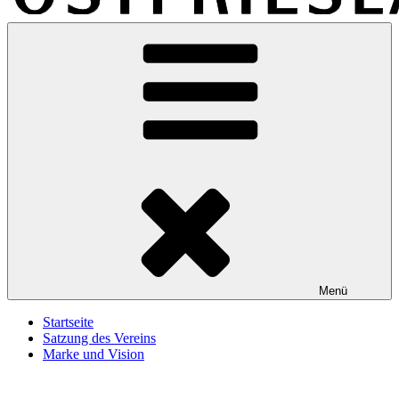
Marke-Ostfriesland
Eine weitere WordPress-Website
Menü
Startseite
Satzung des Vereins
Marke und Vision