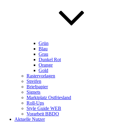
Grün
Blau
Grau
Dunkel Rot
Orange
Gold
Rastervorlagen
Streifen
Briefpapier
Signets
Marktplatz Ostfriesland
Roll-Ups
Style Guide WEB
Vorarbeit BBDO
Aktuelle Nutzer