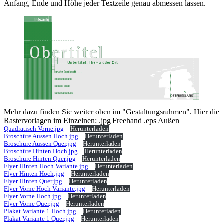
Anfang, Ende und Höhe jeder Textzeile genau abmessen lassen.
Mehr dazu finden Sie weiter oben im "Gestaltungsrahmen". Hier die
Rastervorlagen im Einzelnen: .jpg Freehand .eps Außen
Quadratisch Vorne.jpg
Herunterladen
Broschüre Aussen Hoch.jpg
Herunterladen
Broschüre Aussen Quer.jpg
Herunterladen
Broschüre Hinten Hoch.jpg
Herunterladen
Broschüre Hinten Quer.jpg
Herunterladen
Flyer Hinten Hoch Variante.jpg
Herunterladen
Flyer Hinten Hoch.jpg
Herunterladen
Flyer Hinten Quer.jpg
Herunterladen
Flyer Vorne Hoch Variante.jpg
Herunterladen
Flyer Vorne Hoch.jpg
Herunterladen
Flyer Vorne Quer.jpg
Herunterladen
Plakat Variante 1 Hoch.jpg
Herunterladen
Plakat Variante 1 Quer.jpg
Herunterladen