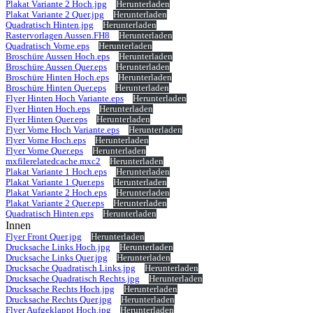
Plakat Variante 2 Hoch.jpg
Herunterladen
Plakat Variante 2 Quer.jpg
Herunterladen
Quadratisch Hinten.jpg
Herunterladen
Rastervorlagen Aussen.FH8
Herunterladen
Quadratisch Vorne.eps
Herunterladen
Broschüre Aussen Hoch.eps
Herunterladen
Broschüre Aussen Quer.eps
Herunterladen
Broschüre Hinten Hoch.eps
Herunterladen
Broschüre Hinten Quer.eps
Herunterladen
Flyer Hinten Hoch Variante.eps
Herunterladen
Flyer Hinten Hoch.eps
Herunterladen
Flyer Hinten Quer.eps
Herunterladen
Flyer Vorne Hoch Variante.eps
Herunterladen
Flyer Vorne Hoch.eps
Herunterladen
Flyer Vorne Quer.eps
Herunterladen
mxfilerelatedcache.mxc2
Herunterladen
Plakat Variante 1 Hoch.eps
Herunterladen
Plakat Variante 1 Quer.eps
Herunterladen
Plakat Variante 2 Hoch.eps
Herunterladen
Plakat Variante 2 Quer.eps
Herunterladen
Quadratisch Hinten.eps
Herunterladen
Innen
Flyer Front Quer.jpg
Herunterladen
Drucksache Links Hoch.jpg
Herunterladen
Drucksache Links Quer.jpg
Herunterladen
Drucksache Quadratisch Links.jpg
Herunterladen
Drucksache Quadratisch Rechts.jpg
Herunterladen
Drucksache Rechts Hoch.jpg
Herunterladen
Drucksache Rechts Quer.jpg
Herunterladen
Flyer Aufgeklappt Hoch.jpg
Herunterladen