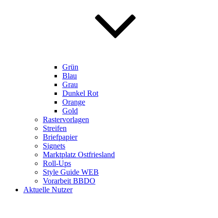
Grün
Blau
Grau
Dunkel Rot
Orange
Gold
Rastervorlagen
Streifen
Briefpapier
Signets
Marktplatz Ostfriesland
Roll-Ups
Style Guide WEB
Vorarbeit BBDO
Aktuelle Nutzer