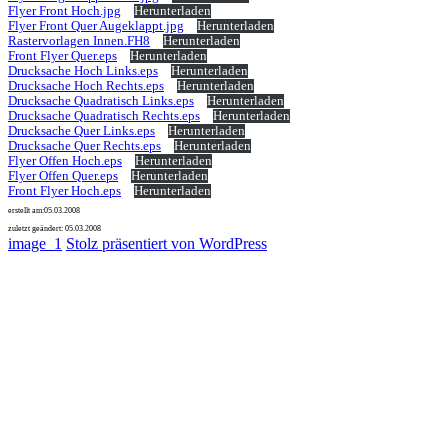
Flyer Front Hoch.jpg
Herunterladen
Flyer Front Quer Augeklappt.jpg
Herunterladen
Rastervorlagen Innen.FH8
Herunterladen
Front Flyer Quer.eps
Herunterladen
Drucksache Hoch Links.eps
Herunterladen
Drucksache Hoch Rechts.eps
Herunterladen
Drucksache Quadratisch Links.eps
Herunterladen
Drucksache Quadratisch Rechts.eps
Herunterladen
Drucksache Quer Links.eps
Herunterladen
Drucksache Quer Rechts.eps
Herunterladen
Flyer Offen Hoch.eps
Herunterladen
Flyer Offen Quer.eps
Herunterladen
Front Flyer Hoch.eps
Herunterladen
erstellt am:
05.03.2008
zuletzt geändert:
05.03.2008
image_1
Stolz präsentiert von WordPress