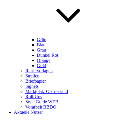
Grün
Blau
Grau
Dunkel Rot
Orange
Gold
Rastervorlagen
Streifen
Briefpapier
Signets
Marktplatz Ostfriesland
Roll-Ups
Style Guide WEB
Vorarbeit BBDO
Aktuelle Nutzer