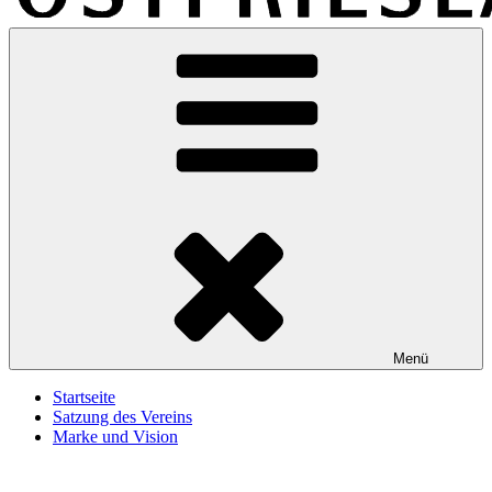
Marke-Ostfriesland
Eine weitere WordPress-Website
Menü
Startseite
Satzung des Vereins
Marke und Vision