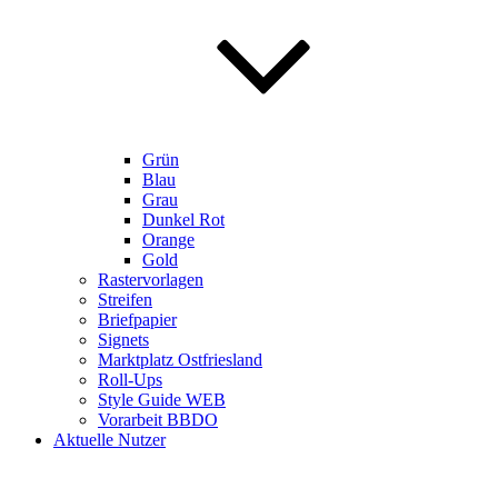
Grün
Blau
Grau
Dunkel Rot
Orange
Gold
Rastervorlagen
Streifen
Briefpapier
Signets
Marktplatz Ostfriesland
Roll-Ups
Style Guide WEB
Vorarbeit BBDO
Aktuelle Nutzer