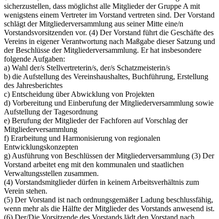
sicherzustellen, dass möglichst alle Mitglieder der Gruppe A mit
wenigstens einem Vertreter im Vorstand vertreten sind. Der Vorstand
schlägt der Mitgliederversammlung aus seiner Mitte eine/n
Vorstandsvorsitzenden vor. (4) Der Vorstand führt die Geschäfte des
Vereins in eigener Verantwortung nach Maßgabe dieser Satzung und
der Beschlüsse der Mitgliederversammlung. Er hat insbesondere
folgende Aufgaben:
a) Wahl der/s Stellvertreterin/s, der/s Schatzmeisterin/s
b) die Aufstellung des Vereinshaushaltes, Buchführung, Erstellung
des Jahresberichtes
c) Entscheidung über Abwicklung von Projekten
d) Vorbereitung und Einberufung der Mitgliederversammlung sowie
Aufstellung der Tagesordnung
e) Berufung der Mitglieder der Fachforen auf Vorschlag der
Mitgliederversammlung
f) Erarbeitung und Harmonisierung von regionalen
Entwicklungskonzepten
g) Ausführung von Beschlüssen der Mitgliederversammlung (3) Der
Vorstand arbeitet eng mit den kommunalen und staatlichen
Verwaltungsstellen zusammen.
(4) Vorstandsmitglieder dürfen in keinem Arbeitsverhältnis zum
Verein stehen.
(5) Der Vorstand ist nach ordnungsgemäßer Ladung beschlussfähig,
wenn mehr als die Hälfte der Mitglieder des Vorstands anwesend ist.
(6) Der/Die Vorsitzende des Vorstands lädt den Vorstand nach