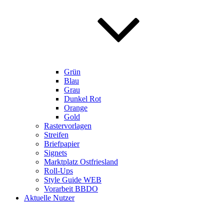
Grün
Blau
Grau
Dunkel Rot
Orange
Gold
Rastervorlagen
Streifen
Briefpapier
Signets
Marktplatz Ostfriesland
Roll-Ups
Style Guide WEB
Vorarbeit BBDO
Aktuelle Nutzer