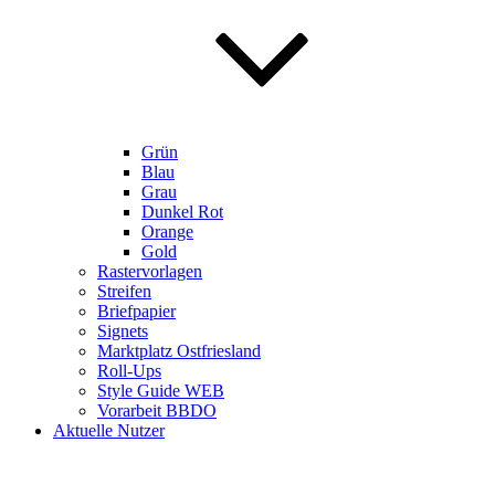
Grün
Blau
Grau
Dunkel Rot
Orange
Gold
Rastervorlagen
Streifen
Briefpapier
Signets
Marktplatz Ostfriesland
Roll-Ups
Style Guide WEB
Vorarbeit BBDO
Aktuelle Nutzer