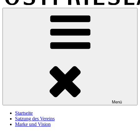
Marke-Ostfriesland
Eine weitere WordPress-Website
Menü
Startseite
Satzung des Vereins
Marke und Vision