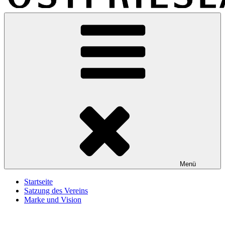
Marke-Ostfriesland
Eine weitere WordPress-Website
Menü
Startseite
Satzung des Vereins
Marke und Vision