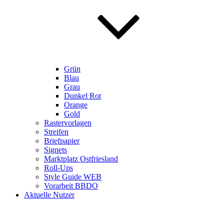
Grün
Blau
Grau
Dunkel Rot
Orange
Gold
Rastervorlagen
Streifen
Briefpapier
Signets
Marktplatz Ostfriesland
Roll-Ups
Style Guide WEB
Vorarbeit BBDO
Aktuelle Nutzer