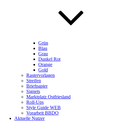
Grün
Blau
Grau
Dunkel Rot
Orange
Gold
Rastervorlagen
Streifen
Briefpapier
Signets
Marktplatz Ostfriesland
Roll-Ups
Style Guide WEB
Vorarbeit BBDO
Aktuelle Nutzer